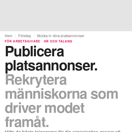
Hem
Företag
Skicka in dina platsannonser
FÖR ARBETSGIVARE · HR OCH TALANG
Publicera
platsannonser.
Rekrytera
människorna som
driver modet
framåt.
Hitta de bästa talangerna för din organisation genom att