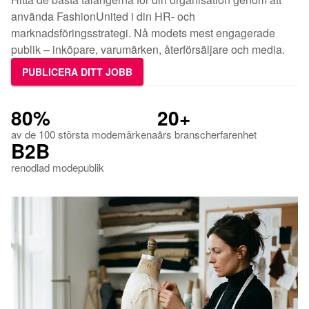
använda FashionUnited i din HR- och
marknadsföringsstrategi. Nå modets mest engagerade
publik – inköpare, varumärken, återförsäljare och media.
PUBLICERA DITT JOBB
80%
20+
av de 100 största modemärkena
års branscherfarenhet
B2B
renodlad modepublik