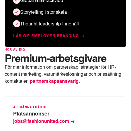
Global B2B-räckvidd
Storytelling i stor skala
Thought-leadership-innehåll
LÄS OM EMPLOYER BRANDING →
HÖR AV DIG
Premium-arbetsgivare
För mer information om partnerskap, strategier för HR-
content marketing, varumärkeslösningar och prissättning,
kontakta en
partnerskapsansvarig
.
ALLMÄNNA FRÅGOR
Platsannonser
jobs@fashionunited.com →