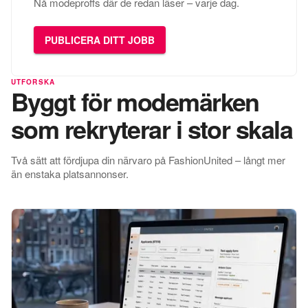
Nå modeproffs där de redan läser – varje dag.
PUBLICERA DITT JOBB
UTFORSKA
Byggt för modemärken
som rekryterar i stor skala
Två sätt att fördjupa din närvaro på FashionUnited – långt mer
än enstaka platsannonser.