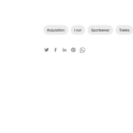
Acquisition
i-run
Sportswear
Trakks