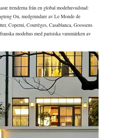
naste trenderna från en global modehuvudstad:
 Lingteng Ou, medgrundare av Le Monde de
r, Coperni, Courrèges, Casablanca, Goossens
r franska modehus med parisiska varumärken av