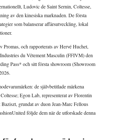
rnationellt, Ludovic de Saint Sernin, Coltesse,
tning av den kinesiska marknaden. De första
rategier som balanserar affärsutveckling, lokal
tioner.
av Promas, och rapporterats av Hervé Huchet,
 Industries du Vêtement Masculin (FFIVM) den
ding Pass* och sitt första showroom (Showroom
 2026.
modevarumärken: de självbetitlade märkena
Coltesse; Egon Lab, representerat av Florentin
Baziszt, grundat av duon Jean-Marc Fellous
ashionUnited följde dem när de utforskade denna