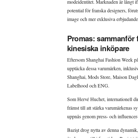
modeidentitet. Marknaden är långt if
potential för franska designers, förut
image och mer exklusiva erbjudande
Promas: sammanför 
kinesiska inköpare
Eftersom Shanghai Fashion Week pågi
upptäcka dessa varumärken, inklusi
Shanghai, Mods Store, Maison Dagl
Labelhood och ENG.
Som Hervé Huchet, internationell di
främst till att stärka varumärkenas 
uppnås genom press- och influencer-in
Bazișt drog nytta av denna dynamik