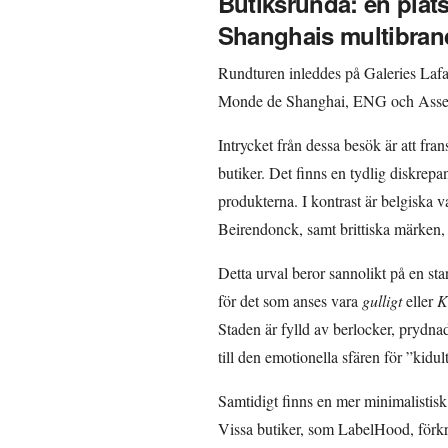
Butiksrunda: en plats
Shanghais multibran
Rundturen inleddes på Galeries Lafa
Monde de Shanghai, ENG och Asse
Intrycket från dessa besök är att fr
butiker. Det finns en tydlig diskrepa
produkterna. I kontrast är belgisk
Beirendonck, samt brittiska märken, 
Detta urval beror sannolikt på en st
för det som anses vara
gulligt
eller
K
Staden är fylld av berlocker, prydna
till den emotionella sfären för ”kidu
Samtidigt finns en mer minimalistisk 
Vissa butiker, som LabelHood, förkro