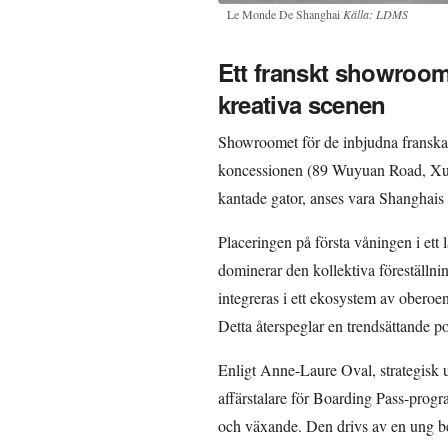
Le Monde De Shanghai
Källa: LDMS
Ett franskt showroom 
kreativa scenen
Showroomet för de inbjudna franska 
koncessionen (89 Wuyuan Road, Xuhu
kantade gator, anses vara Shanghais 
Placeringen på första våningen i ett
dominerar den kollektiva föreställn
integreras i ett ekosystem av obero
Detta återspeglar en trendsättande p
Enligt Anne-Laure Oval, strategisk
affärstalare för Boarding Pass-pro
och växande. Den drivs av en ung be