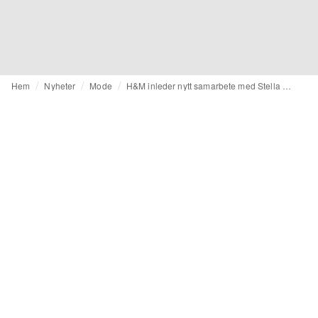
Hem
Nyheter
Mode
H&M inleder nytt samarbete med Stella McCartney – 20 år efter premiären