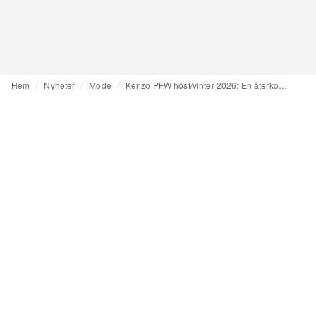
Hem
Nyheter
Mode
Kenzo PFW höst/vinter 2026: En återkomst till Kenzo Takadas hem som en narrativ fristad