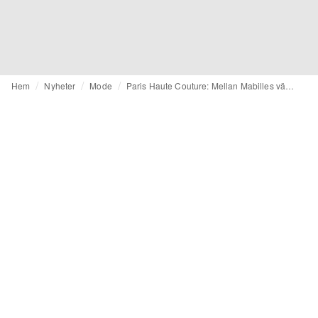
Hem
Nyheter
Mode
Paris Haute Couture: Mellan Mabilles vändbara design, Germaniers pärlbroderier och Armanis mörka elegans