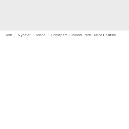
Hem
Nyheter
Mode
Schiaparelli inleder Paris Haute Couture med en skulptural kollektion av silikon, pärlor och tentakler