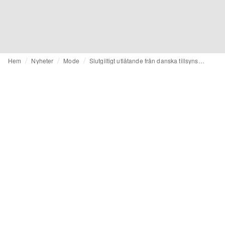
Hem
Nyheter
Mode
Slutgiltigt utlåtande från danska tillsynsmyndigheten: Copenhagen Fashion Week ägnar sig inte åt greenwashing