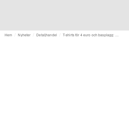
Hem
Nyheter
Detaljhandel
T-shirts för 4 euro och basplagg: Med Lefties utmanar Inditex Shein på den franska marknaden