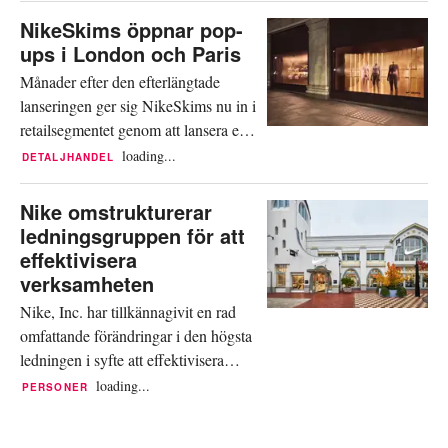
till Nikes huvudkontor i Oregon.
NikeSkims öppnar pop-
Utnämningen tillkännagavs enligt
ups i London och Paris
uppgift i ett internt e-postmeddelande
Månader efter den efterlängtade
från operativ chef Venkatesh
lanseringen ger sig NikeSkims nu in i
Alagirisamy, som flera...
retailsegmentet genom att lansera en
serie pop-up-koncept, som var och en
loading...
DETALJHANDEL
förstärker varumärkets identitet. Den
första platsen som varumärket har
Nike omstrukturerar
valt för en temporär yta är Selfridges i
ledningsgruppen för att
London, där en pop-up kommer att
effektivisera
finnas fram till den 5 mars. Ytan
verksamheten
kommer att erbjuda ett...
Nike, Inc. har tillkännagivit en rad
omfattande förändringar i den högsta
ledningen i syfte att effektivisera
verksamheten, påskynda
loading...
PERSONER
beslutsfattandet och stärka företagets
relation till konsumenter och