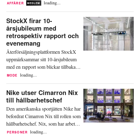
omstruktureringsstrategin 'Win Now'.
loading...
AFFÄRER
MEDLEM
Företaget bekräftade för
FootwearNews (FN) att cirka 1 400
StockX firar 10-
operativa tjänster har avvecklats i
årsjubileum med
Nordamerika, Europa och Asien,
retrospektiv rapport och
vilket motsvarar mindre än 2 procent
evenemang
av Nikes globala personalstyrka. De
Återförsäljningsplattformen StockX
"betydande förä...
uppmärksammar sitt 10-årsjubileum
med en rapport som blickar tillbaka
på några av de mest framstående
loading...
MODE
varumärkena, produkterna och
milstolparna under dess tioåriga
Nike utser Cimarron Nix
verksamhet. Rapporten, ”10 Years of
till hållbarhetschef
StockX”, redogör för allt från de mest
Den amerikanska sportjätten Nike har
omsatta produkterna sedan
befordrat Cimarron Nix till rollen som
plattformens lansering till de dyraste
hållbarhetschef. Nix, som har arbetat
försä...
på företaget i över nio år, kommer i
loading...
PERSONER
samband med den nya rollen att flytta