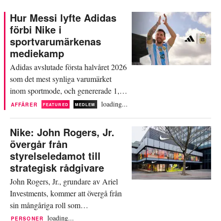
Hur Messi lyfte Adidas
förbi Nike i
sportvarumärkenas
mediekamp
Adidas avslutade första halvåret 2026
som det mest synliga varumärket
inom sportmode, och genererade 1,9
miljarder dollar i Media Impact Value
loading...
AFFÄRER
FEATURED
MEDLEM
(MIV) mellan 1 januari och 30 juni,
enligt data från Launchmetrics.
Nike: John Rogers, Jr.
Siffran motsvarar en ökning på 12
övergår från
procent jämfört med andra halvåret
styrelseledamot till
2025 och placerar det tyska
strategisk rådgivare
varumärket före Nike, som noterade
John Rogers, Jr., grundare av Ariel
1,7...
Investments, kommer att övergå från
sin mångåriga roll som
styrelseledamot hos Nike till att bli
loading...
PERSONER