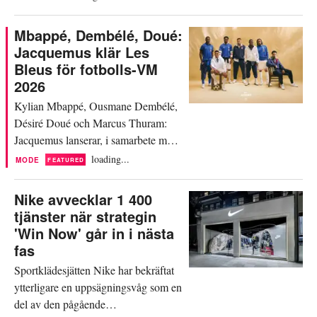
strategisk rådgivare för den
amerikanska sportjätten. Nike
Mbappé, Dembélé, Doué:
meddelade att Rogers, som har suttit i
Jacquemus klär Les
styrelsen sedan 2018, inte kommer att
Bleus för fotbolls-VM
ställa upp för omval till styrelsen vid
2026
den kommande årsstämman i
Kylian Mbappé, Ousmane Dembélé,
september...
Désiré Doué och Marcus Thuram:
Jacquemus lanserar, i samarbete med
Nike och det franska
loading...
MODE
FEATURED
fotbollsförbundet (FFF), en lifestyle-
kapselkollektion som kommer att
Nike avvecklar 1 400
bäras av Les Bleus under fotbolls-
tjänster när strategin
VM 2026. Tisdagen den 16 juni
'Win Now' går in i nästa
2026: Frankrikes herrlandslag i
fas
fotboll spelar sin första match mot de
Sportklädesjätten Nike har bekräftat
afrikanska mästarna...
ytterligare en uppsägningsvåg som en
del av den pågående