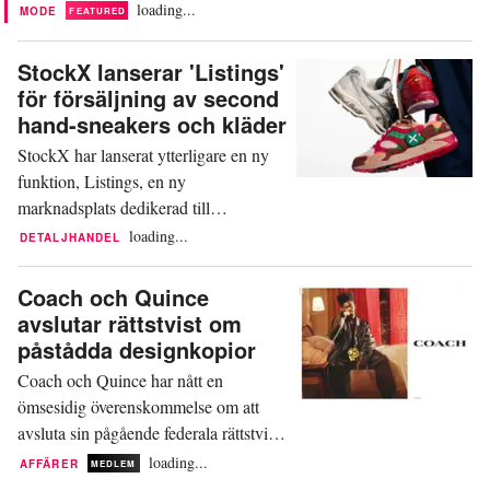
som har delats flitigt på sociala medieplattformar som TikTok,
loading...
MODE
FEATURED
Instagram, Reddit och X, visar dussintals skärmdumpar av
annonser, särskilt leksaker, som...
StockX lanserar 'Listings'
för försäljning av second
hand-sneakers och kläder
StockX har lanserat ytterligare en ny
funktion, Listings, en ny
marknadsplats dedikerad till
försäljning av second hand-sneakers
loading...
DETALJHANDEL
och kläder. Lanseringen är en del av
StockX fortsatta expansion och bygger
Coach och Quince
vidare på öppnandet av företagets
avslutar rättstvist om
första permanenta butik i NYC och
påstådda designkopior
den kommande lanseringen av StockX
Coach och Quince har nått en
Live, en live-shoppingupplevelse
ömsesidig överenskommelse om att
som...
avsluta sin pågående federala rättstvist.
I tvisten anklagade livsstilsvarumärket,
loading...
AFFÄRER
MEDLEM
som ägs av Tapestry, Inc., det digitala