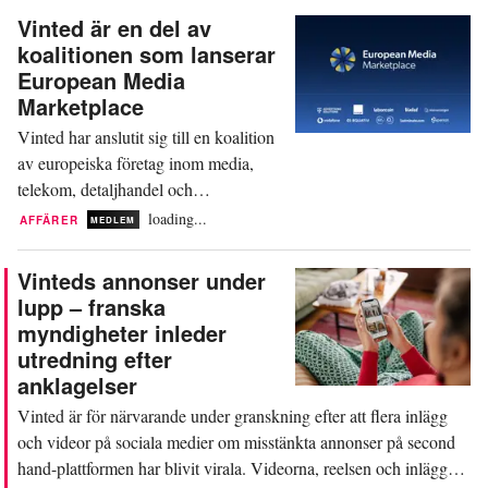
I ett interimistiskt beslut från den 12
Vinted är en del av
maj, som nyligen offentliggjordes, har
koalitionen som lanserar
domstolen i Turin ålagt den franska e-
European Media
handlaren Parijan SAS att upphöra
Marketplace
med produktion och försäljning...
Vinted har anslutit sig till en koalition
av europeiska företag inom media,
telekom, detaljhandel och
annonsteknik för att lansera ett nytt
loading...
AFFÄRER
MEDLEM
initiativ: European Media Marketplace.
Initiativet, som lanserades den 7 juli,
Vinteds annonser under
syftar till att förändra hur annonsörer,
lupp – franska
byråer och publicister aktiverar
myndigheter inleder
kampanjer och når ut över Europas
utredning efter
öppna webb. Bland de...
anklagelser
Vinted är för närvarande under granskning efter att flera inlägg
och videor på sociala medier om misstänkta annonser på second
hand-plattformen har blivit virala. Videorna, reelsen och inläggen,