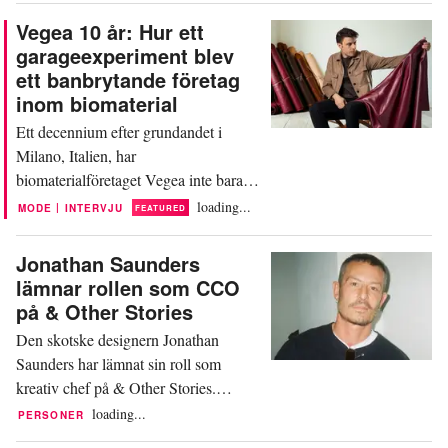
lyxvarumärket för att sälja kopior av
Vegea 10 år: Hur ett
deras handväskor. Den 23 juni
garageexperiment blev
lämnade båda företagen in en
ett banbrytande företag
gemensam begäran om att avvisa
inom biomaterial
samtliga Coachs anspråk gällande...
Ett decennium efter grundandet i
Milano, Italien, har
biomaterialföretaget Vegea inte bara
överlevt utan även blomstrat. Som
loading...
|
MODE
INTERVJU
FEATURED
vinnare av H&M Foundation Global
Change Award 2017 använde
Jonathan Saunders
företaget sitt anslag och mentorskap
lämnar rollen som CCO
för att industrialisera produktionen av
på & Other Stories
GrapeSkin, ett läderalternativ baserat
Den skotske designern Jonathan
på druvskal som utvinns från
Saunders har lämnat sin roll som
vinproduktionens...
kreativ chef på & Other Stories.
Beskedet kommer lite mer än ett år
loading...
PERSONER
efter att han tillträdde den då