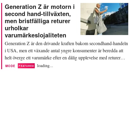
nyinrättade positionen. Enligt ett
Generation Z är motorn i
uttalande som publicerades på
second hand-tillväxten,
LinkedIn den 9 juni kommer Saunders
men bristfälliga returer
officiellt att lämna det H&M-ägda
urholkar
varumärket i mitten av augusti, efter
varumärkeslojaliteten
ett...
Generation Z är den drivande kraften bakom secondhand-handeln
i USA, men ett växande antal yngre konsumenter är beredda att
helt överge ett varumärke efter en dålig upplevelse med returer
eller återbetalningar. Detta placerar förtroendet efter köpet i
loading...
MODE
FEATURED
centrum för återförsäljningsmarknadens nästa tillväxtfas. Faktum
är att 60 procent av...