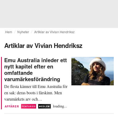
Hem
Nyheter
Artiklar av Vivian Hendriksz
Artiklar av Vivian Hendriksz
Emu Australia inleder ett
nytt kapitel efter en
omfattande
varumärkesförändring
De flesta känner till Emu Australia för
en sak: deras boots i fårskinn. Men
varumärkets arv och
produkterbjudande är betydligt djupare
loading...
AFFÄRER
FEATURED
MEDLEM
än så. Det australiska skovarumärket
genomgår för närvarande en total